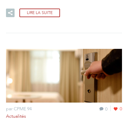
LIRE LA SUITE
par CPME 94
0
0
Actualités