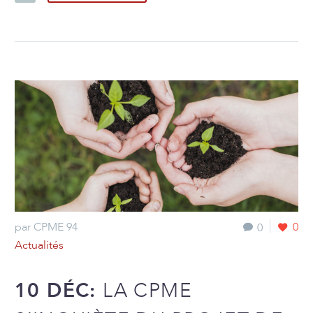
par CPME 94
0
0
Actualités
10 DÉC:
LA CPME