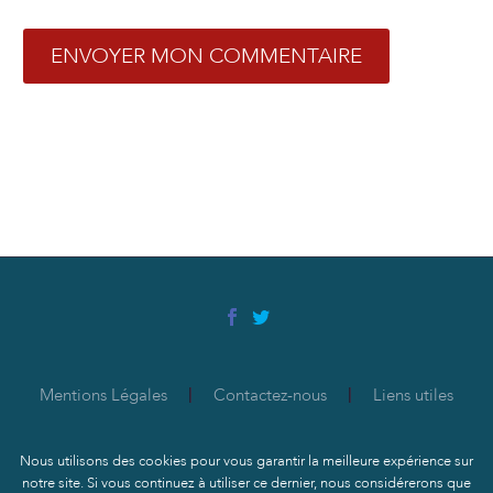
ENVOYER MON COMMENTAIRE
Mentions Légales
Contactez-nous
Liens utiles
Nous utilisons des cookies pour vous garantir la meilleure expérience sur
2018 © CPME 94
notre site. Si vous continuez à utiliser ce dernier, nous considérerons que